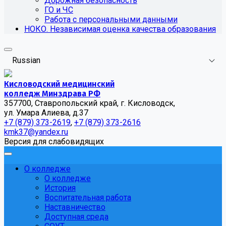
Дорожная безопасность
ГО и ЧС
Работа с персональными данными
НОКО. Независимая оценка качества образования
Russian
Кисловодский медицинский
колледж Минздрава РФ
357700, Ставропольский край, г. Кисловодск,
ул. Умара Алиева, д.37
+7 (879) 373-2619
,
+7 (879) 373-2616
kmk37@yandex.ru
Версия для слабовидящих
О колледже
О колледже
История
Воспитательная работа
Наставничество
Доступная среда