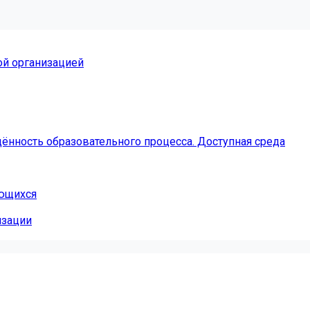
ой организацией
ённость образовательного процесса. Доступная среда
ающихся
изации