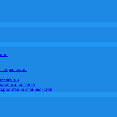
стов
специалистов
циалистов
стов и апелляция
кредитации специалистов