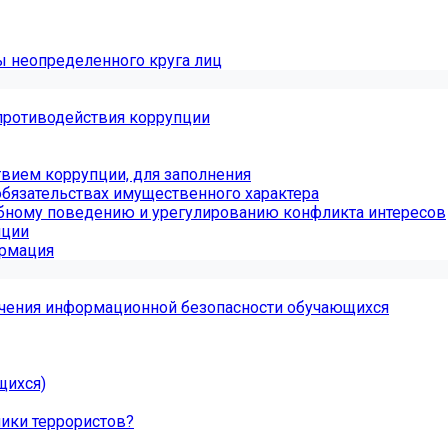
ы неопределенного круга лиц
противодействия коррупции
вием коррупции, для заполнения
обязательствах имущественного характера
бному поведению и урегулированию конфликта интересов
пции
ормация
чения информационной безопасности обучающихся
щихся)
ники террористов?