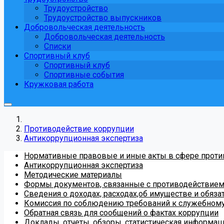
Трудоустройство
Трудоустройство выпускников
Добровольческая деятельность
Добровольческая деятельность
Списки
Спортивный клуб
Спортивный клуб
Спортивные события
Кружковая работа
Противодействие коррупции
Антикоррупционная экспертиза
Нормативные правовые и иные акты в сфере проти
Антикоррупционная экспертиза
Методические материалы
Формы документов, связанные с противодействием 
Сведения о доходах, расходах,об имуществе и обяз
Комиссия по соблюдению требований к служебному
Обратная связь для сообщений о фактах коррупции
Доклады, отчеты, обзоры, статистическая информац