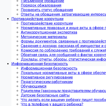
Письменное обращение
Порядок обжалования
Проверить статус обращения
Ответы на обращения, затрагивающие интерес
Противодействие коррупции
Противодействие коррупции
Нормативные правовые и иные акты в сфере 
Антикоррупционная экспертиза
Методические материалы
Формы документов, связанные с противодейст
Сведения о доходах, расходах,об имуществе и 
Комиссия по соблюдению требований к служе
Обратная связь для сообщений о фактах корру
Доклады, отчеты, обзоры, статистическая инф
Информационная безопасность
Информационная безопасность
Локальные нормативные акты в сфере обеспе
Нормативное регулирование
Педагогическим работникам
Обучающимся
Родителям (законным представителям обучаю
Детские безопасные сайты
Что делать если вашему ребёнку пишут пособ
Что в телефоне у вашего ребенка?