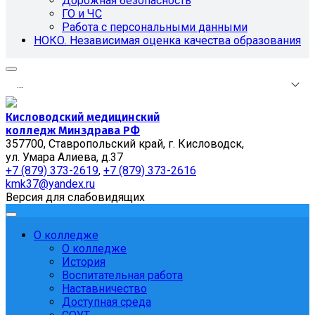
Дорожная безопасность
ГО и ЧС
Работа с персональными данными
НОКО. Независимая оценка качества образования
.
.
.
Кисловодский медицинский
колледж Минздрава РФ
357700, Ставропольский край, г. Кисловодск,
ул. Умара Алиева, д.37
+7 (879) 373-2619
,
+7 (879) 373-2616
kmk37@yandex.ru
Версия для слабовидящих
О колледже
О колледже
История
Воспитательная работа
Наставничество
Доступная среда