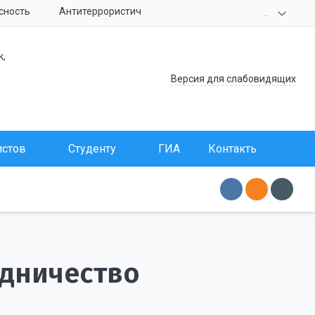
сность
Антитеррористическая защищенность
Комплексна
.
.
.
к,
Версия для слабовидящих
истов
Студенту
ГИА
Контакты
ЭИО
дничество