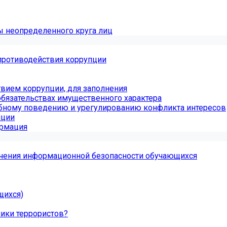
ы неопределенного круга лиц
противодействия коррупции
вием коррупции, для заполнения
обязательствах имущественного характера
бному поведению и урегулированию конфликта интересов
пции
ормация
чения информационной безопасности обучающихся
щихся)
ники террористов?