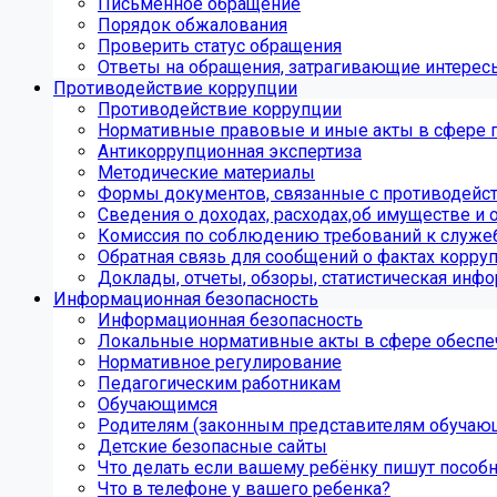
Письменное обращение
Порядок обжалования
Проверить статус обращения
Ответы на обращения, затрагивающие интерес
Противодействие коррупции
Противодействие коррупции
Нормативные правовые и иные акты в сфере 
Антикоррупционная экспертиза
Методические материалы
Формы документов, связанные с противодейст
Сведения о доходах, расходах,об имуществе и 
Комиссия по соблюдению требований к служе
Обратная связь для сообщений о фактах корру
Доклады, отчеты, обзоры, статистическая инф
Информационная безопасность
Информационная безопасность
Локальные нормативные акты в сфере обеспе
Нормативное регулирование
Педагогическим работникам
Обучающимся
Родителям (законным представителям обучаю
Детские безопасные сайты
Что делать если вашему ребёнку пишут пособ
Что в телефоне у вашего ребенка?