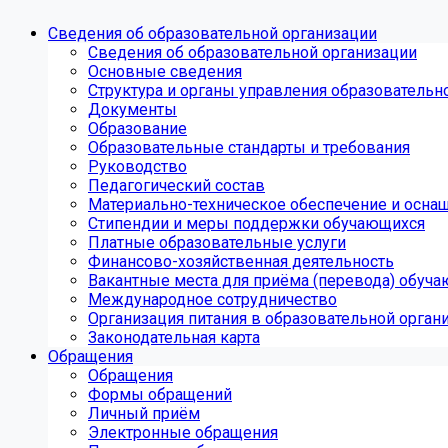
Сведения об образовательной организации
Сведения об образовательной организации
Основные сведения
Структура и органы управления образовательн
Документы
Образование
Образовательные стандарты и требования
Руководство
Педагогический состав
Материально-техническое обеспечение и оснащ
Стипендии и меры поддержки обучающихся
Платные образовательные услуги
Финансово-хозяйственная деятельность
Вакантные места для приёма (перевода) обуч
Международное сотрудничество
Организация питания в образовательной орган
Законодательная карта
Обращения
Обращения
Формы обращений
Личный приём
Электронные обращения