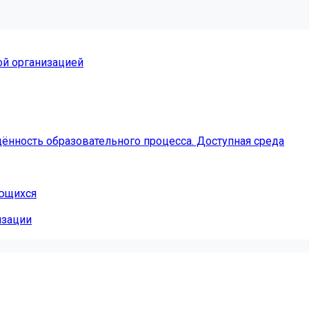
ой организацией
ённость образовательного процесса. Доступная среда
ающихся
изации