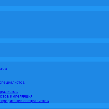
стов
специалистов
циалистов
стов и апелляция
кредитации специалистов