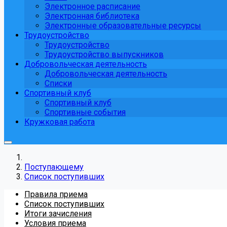
Электронное расписание
Электронная библиотека
Электронные образовательные ресурсы
Трудоустройство
Трудоустройство
Трудоустройство выпускников
Добровольческая деятельность
Добровольческая деятельность
Списки
Спортивный клуб
Спортивный клуб
Спортивные события
Кружковая работа
Поступающему
Список поступивших
Правила приема
Список поступивших
Итоги зачисления
Условия приема