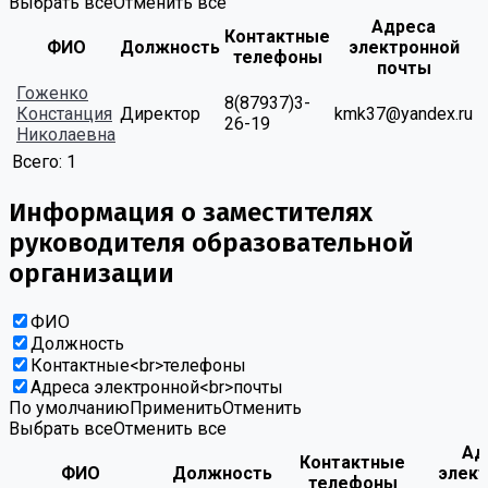
Выбрать все
Отменить все
Адреса
Контактные
ФИО
Должность
электронной
телефоны
почты
Гоженко
8(87937)3-
Констанция
Директор
kmk37@yandex.ru
26-19
Николаевна
Всего:
1
Информация о заместителях
руководителя образовательной
организации
ФИО
Должность
Контактные<br>телефоны
Адреса электронной<br>почты
По умолчанию
Применить
Отменить
Выбрать все
Отменить все
Ад
Контактные
ФИО
Должность
элек
телефоны