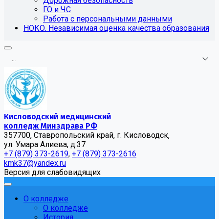
Дорожная безопасность
ГО и ЧС
Работа с персональными данными
НОКО. Независимая оценка качества образования
.
.
.
Кисловодский медицинский
колледж Минздрава РФ
357700, Ставропольский край, г. Кисловодск,
ул. Умара Алиева, д.37
+7 (879) 373-2619
,
+7 (879) 373-2616
kmk37@yandex.ru
Версия для слабовидящих
О колледже
О колледже
История