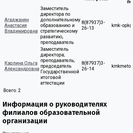
по
Заместитель
директора по
Агаджанян
дополнительному
8(87937)3-
Анастасия
образованию и
kmk-opk@
26-13
Владимировна
стратегическому
развитию,
преподаватель
Заместитель
директора;
преподаватель;
Карлина Ольга
8(87937)3-
председатель
kmkmetod
Александровна
26-14
Государственной
итоговой
аттестации
Всего:
2
Информация о руководителях
филиалов образовательной
организации