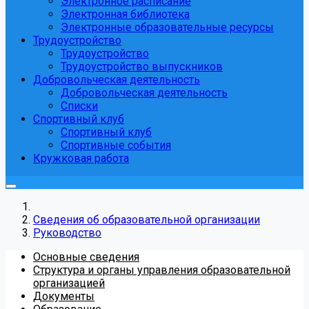
Электронное расписание
Электронная библиотека
Электронные образовательные ресурсы
Трудоустройство
Трудоустройство
Трудоустройство выпускников
Добровольческая деятельность
Добровольческая деятельность
Списки
Спортивный клуб
Спортивный клуб
Спортивные события
Кружковая работа
Сведения об образовательной организации
Руководство
Основные сведения
Структура и органы управления образовательной
организацией
Документы