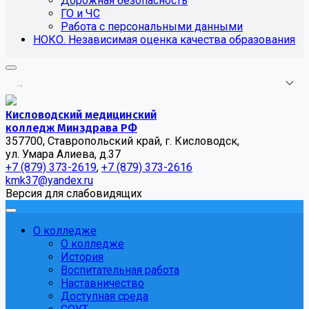
Дорожная безопасность
ГО и ЧС
Работа с персональными данными
НОКО. Независимая оценка качества образования
.
.
.
Кисловодский медицинский
колледж Минздрава РФ
357700, Ставропольский край, г. Кисловодск,
ул. Умара Алиева, д.37
+7 (879) 373-2619
,
+7 (879) 373-2616
kmk37@yandex.ru
Версия для слабовидящих
О колледже
О колледже
История
Воспитательная работа
Наставничество
Доступная среда