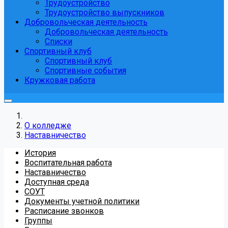
Трудоустройство
Трудоустройство выпускников
Добровольческая деятельность
Добровольческая деятельность
Списки
Спортивный клуб
Спортивный клуб
Спортивные события
Кружковая работа
О колледже
Наставничество
История
Воспитательная работа
Наставничество
Доступная среда
СОУТ
Документы учетной политики
Расписание звонков
Группы