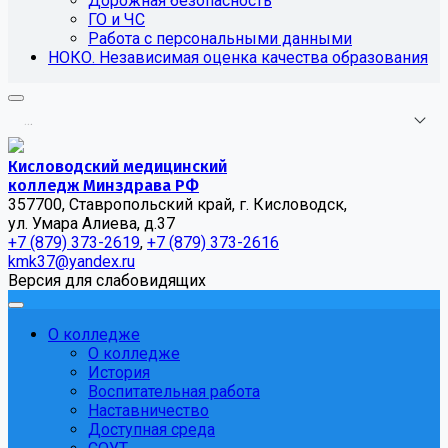
Дорожная безопасность
ГО и ЧС
Работа с персональными данными
НОКО. Независимая оценка качества образования
.
.
.
Кисловодский медицинский
колледж Минздрава РФ
357700, Ставропольский край, г. Кисловодск,
ул. Умара Алиева, д.37
+7 (879) 373-2619
,
+7 (879) 373-2616
kmk37@yandex.ru
Версия для слабовидящих
О колледже
О колледже
История
Воспитательная работа
Наставничество
Доступная среда